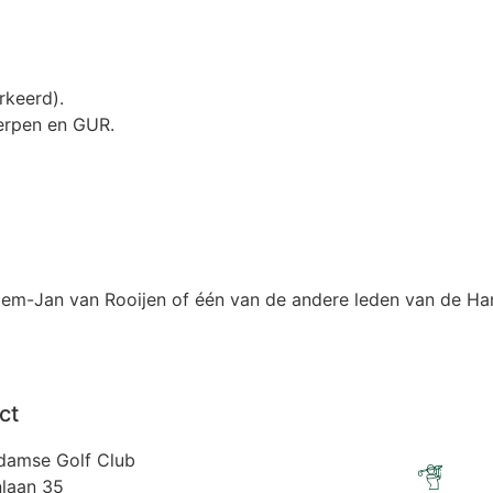
rkeerd).
werpen en GUR.
lem-Jan van Rooijen of één van de andere leden van de H
ct
damse Golf Club
laan 35