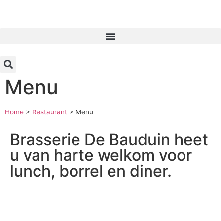
Inloggen
Menu
Home
>
Restaurant
>
Menu
Brasserie De Bauduin heet
u van harte welkom voor
lunch, borrel en diner.