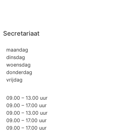
Secretariaat
maandag
dinsdag
woensdag
donderdag
vrijdag
09.00 – 13.00 uur
09.00 – 17.00 uur
09.00 – 13.00 uur
09.00 – 17.00 uur
09.00 – 17.00 uur