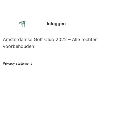
Inloggen
Amsterdamse Golf Club 2022 – Alle rechten
voorbehouden
Privacy statement