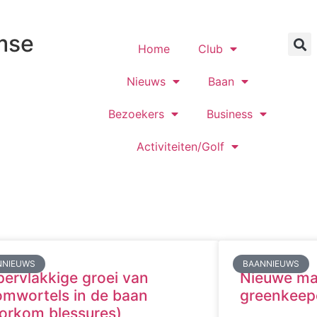
mse
Home
Club
Nieuws
Baan
Bezoekers
Business
Activiteiten/Golf
NNIEUWS
BAANNIEUWS
ervlakkige groei van
Nieuwe ma
mwortels in de baan
greenkeep
orkom blessures)