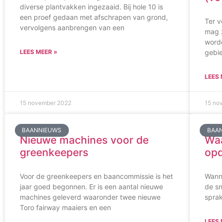
diverse plantvakken ingezaaid. Bij hole 10 is
een proef gedaan met afschrapen van grond,
Ter v
vervolgens aanbrengen van een
mag 
worde
LEES MEER »
gebie
LEES 
15 november 2022
15 no
BAANNIEUWS
BAA
Nieuwe machines voor de
Wa
greenkeepers
opd
Voor de greenkeepers en baancommissie is het
Wanne
jaar goed begonnen. Er is een aantal nieuwe
de sn
machines geleverd waaronder twee nieuwe
sprak
Toro fairway maaiers en een
LEES 