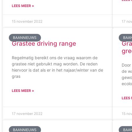
LEES MEER »
15 november 2022
17 no
BAANNIEUWS
BAA
Grastee driving range
Gra
gre
Regelmatig bereikt ons de vraag waarom de
grastee niet gebruikt mag worden. De reden
Door 
hiervoor is dat als er in het najaar/winter van de
de w
gras
gewo
ecolo
LEES MEER »
LEES 
17 november 2022
15 no
BAANNIEUWS
BAA