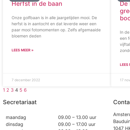
Herfst in de baan
De
gre
bo
Onze golfbaan is in alle jaargetijden mooi. De
herfst is in aantocht en dat leverde weer een
paar mooi fotomomenten op. Zelfs afgemaaide
In d
bloemen deden
een f
vijft
LEES MEER »
zond
LEES 
7 december 2022
17 no
1
2
3
4
5
6
Secretariaat
Conta
Amster
maandag
09.00 – 13.00 uur
Bauduin
dinsdag
09.00 – 17.00 uur
1047 H