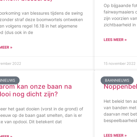
Op bijgaande fo
fairwaymaaiers d
oorkoming van blessures tijdens de swing
zijn voorzien va
zonder straf deze boomwortels ontweken
zichtbaarheid in
n volgens regel 16.1B in het algemene
d (dus ook in de
LEES MEER »
MEER »
vember 2022
15 november 2022
NNIEUWS
BAANNIEUWS
arom kan onze baan na
Noppenbel
ooi nog dicht zijn?
Het beleid ten a
van banden met 
er het gaat dooien (vorst in de grond) of
daarvan met bet
eeuw op de baan gaat smelten, dan is er
bespeelbaarheid
e van opdooi. Dit betekent dat
LEES MEER »
MEER »