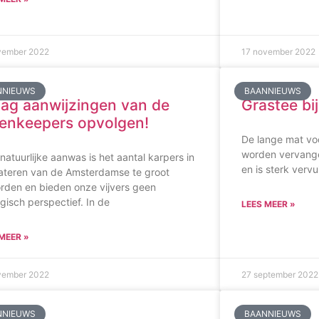
vember 2022
17 november 2022
NNIEUWS
BAANNIEUWS
ag aanwijzingen van de
Grastee bij
enkeepers opvolgen!
De lange mat voo
worden vervangen
natuurlijke aanwas is het aantal karpers in
en is sterk vervu
ateren van de Amsterdamse te groot
rden en bieden onze vijvers geen
gisch perspectief. In de
LEES MEER »
MEER »
vember 2022
27 september 2022
NNIEUWS
BAANNIEUWS