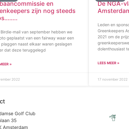
 baancommissie en
De NGA-vla
enkeepers zijn nog steeds
Amsterda
os……..
Leden en spons
Greenkeepers As
e Birdie-mail van september hebben we
2021 om de prij
oto geplaatst van een fairway waar een
greenkeeperswed
al plaggen naast elkaar waren geslagen
dolenthousiast t
er dat deze teruggelegd
LEES MEER »
MEER »
vember 2022
17 november 2022
ct
damse Golf Club
laan 35
K Amsterdam