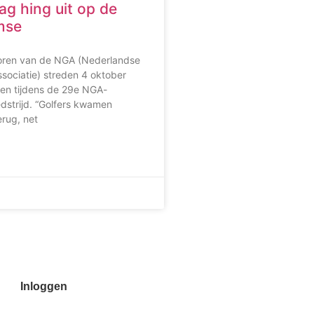
g hing uit op de
mse
oren van de NGA (Nederlandse
sociatie) streden 4 oktober
zen tijdens de 29e NGA-
strijd. “Golfers kwamen
erug, net
Inloggen