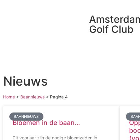
Amsterda
Golf Club
Nieuws
Home
>
Baannieuws
>
Pagina 4
BAANNIEUWS
BAA
Bloemen in de baan…
Opp
boo
(vo
Dit voorjaar zijn de nodige bloemzaden in