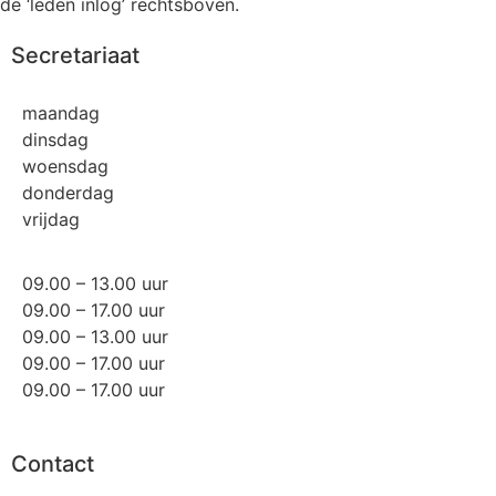
de ‘leden inlog’ rechtsboven.
Secretariaat
maandag
dinsdag
woensdag
donderdag
vrijdag
09.00 – 13.00 uur
09.00 – 17.00 uur
09.00 – 13.00 uur
09.00 – 17.00 uur
09.00 – 17.00 uur
Contact