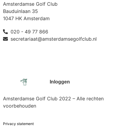
Amsterdamse Golf Club
Bauduinlaan 35
1047 HK Amsterdam
020 - 49 77 866
secretariaat@amsterdamsegolfclub.nl
Inloggen
Amsterdamse Golf Club 2022 – Alle rechten
voorbehouden
Privacy statement