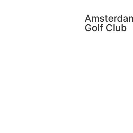
Amsterda
Golf Club