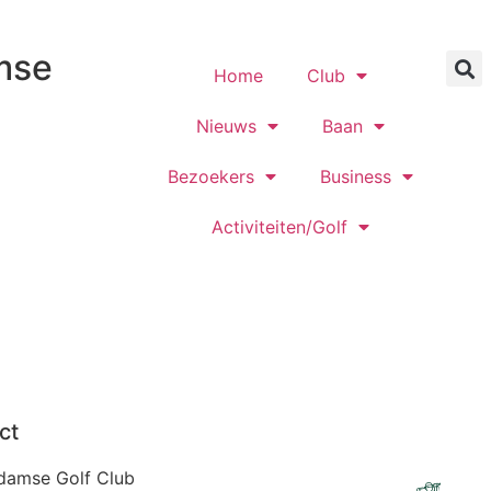
mse
Home
Club
Nieuws
Baan
Bezoekers
Business
Activiteiten/Golf
ct
damse Golf Club