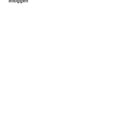
Inloggen