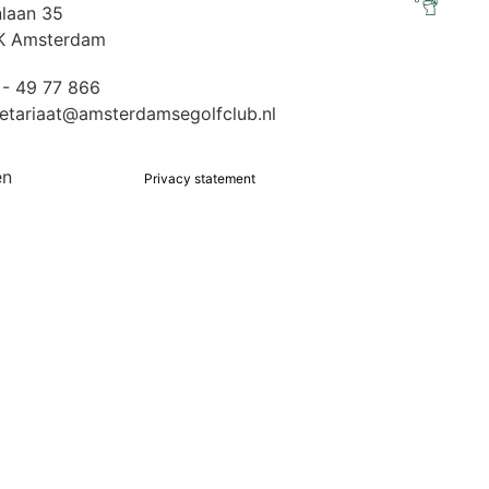
laan 35
K Amsterdam
 - 49 77 866
etariaat@amsterdamsegolfclub.nl
en
Privacy statement