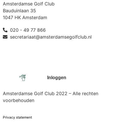
Amsterdamse Golf Club
Bauduinlaan 35
1047 HK Amsterdam
020 - 49 77 866
secretariaat@amsterdamsegolfclub.nl
Inloggen
Amsterdamse Golf Club 2022 – Alle rechten
voorbehouden
Privacy statement